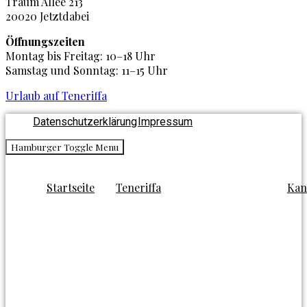
Traum Allee 213
20020 Jetztdabei
Öffnungszeiten
Montag bis Freitag: 10–18 Uhr
Samstag und Sonntag: 11–15 Uhr
Urlaub auf Teneriffa
Datenschutzerklärung
Impressum
Hamburger Toggle Menu
Startseite
Teneriffa
Kan