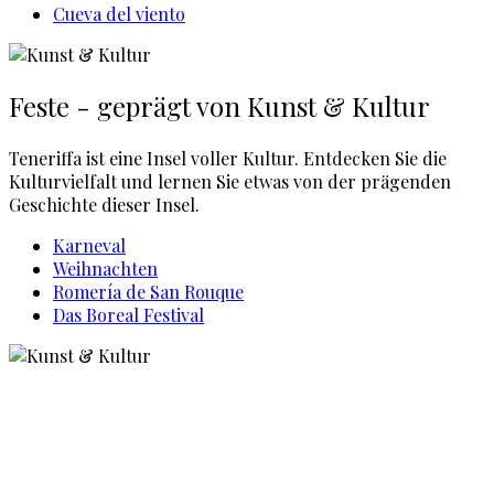
Cueva del viento
Feste - geprägt von Kunst & Kultur
Teneriffa ist eine Insel voller Kultur. Entdecken Sie die
Kulturvielfalt und lernen Sie etwas von der prägenden
Geschichte dieser Insel.
Karneval
Weihnachten
Romería de San Rouque
Das Boreal Festival
Startseite
Teneriffa
Kanarische Inseln
W