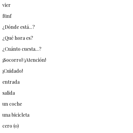
vier
fünf
¿Dónde está...?
¿Qué hora es?
¿Cuánto cuesta...?
¡Socorro!/¡Atención!
¡Cuidado!
entrada
salida
un coche
una bicicleta
cero (0)