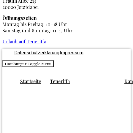
Traum Allee 213
20020 Jetztdabei
Öffnungszeiten
Montag bis Freitag: 10–18 Uhr
Samstag und Sonntag: 11–15 Uhr
Urlaub auf Teneriffa
Datenschutzerklärung
Impressum
Hamburger Toggle Menu
Startseite
Teneriffa
Kan